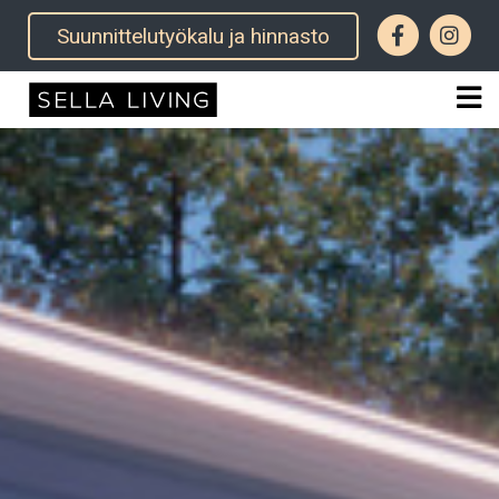
Facebo
In
Suunnittelutyökalu ja hinnasto